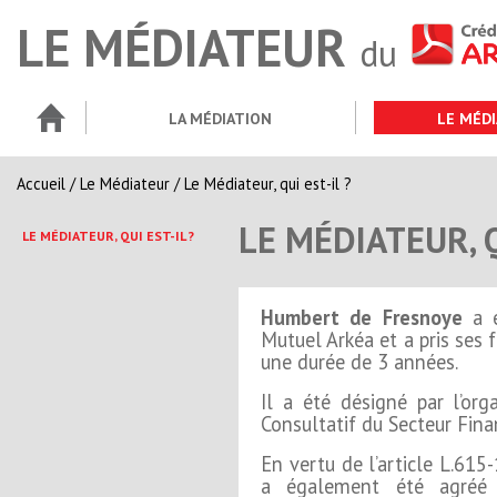
LE MÉDIATEUR
du
LA MÉDIATION
LE MÉD
Accueil
/
Le Médiateur
/
Le Médiateur, qui est-il ?
LE MÉDIATEUR, Q
LE MÉDIATEUR, QUI EST-IL ?
Humbert de Fresnoye
a é
Mutuel Arkéa et a pris ses 
une durée de 3 années.
Il a été désigné par l’org
Consultatif du Secteur Financ
En vertu de l’article L.61
a également été agréé 